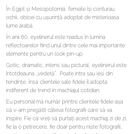
În Egipt și Mesopotomia, femeile își conturau
ochii, obicei cu ușurință adoptat de misterioasa
lume arabă.
În anii 60, eyelinerul este readus în lumina
reflectoarelor fiind unul dintre cele mai importante
elemente pentru un look pin-up.
Gotic, dramatic, intens sau pictural, eyelinerul este
întotdeauna „vedetă”. Poate intra sau ieși din
tendințe, însă clientele sale fidele îl adoptă
indiferent de trend în machiajul cotidian.
Eu personal mă număr printre clientele fidele așa
că v-am pregătit câteva fotografii care să va
inspire. Fie că vreți să purtați acest machiaj zi de zi,
fie la o petrecere, fie doar pentru niște fotografii,