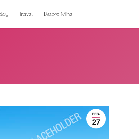
el
Despre Mine
Search:
 day
Travel
Despre Mine
Search:
FEB.
27