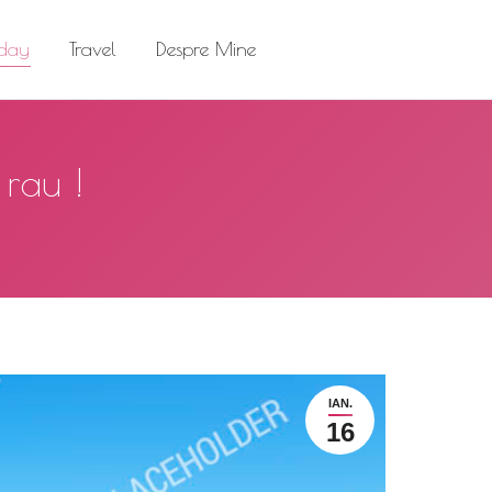
el
Despre Mine
Search:
 day
Travel
Despre Mine
Search:
 rau !
IAN.
16