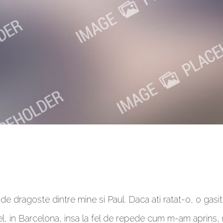
 de dragoste dintre mine si Paul. Daca ati ratat-o, o gasit
l, in Barcelona, insa la fel de repede cum m-am aprins, m-