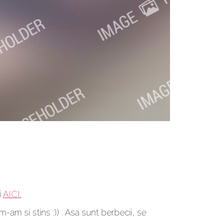
i
AICI.
am si stins :)) . Asa sunt berbecii, se