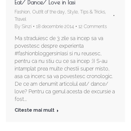
Eat/ Dance/ Love in Iasi
Fashion
,
Outfit of the day
,
Style
,
Tips & Tricks
,
Travel
By
Sinzi
18 decembrie 2014
12 Comments
Ma straduiesc de 3 zile sa incep sa va
povestesc despre experienta
#fashionbloggersinIasi si nu reusesc,
pentru ca nu stiu cu ce sa incep :)) S-au
intamplat prea multe chestii super misto,
asa ca incerc sa va povestesc cronologic.
De ce am denumit articolul eat/ dance/
love? Pentru ca genul acesta de excursie a
fost.…
Citeste mai mult