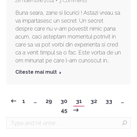
28 noiembrie 2014
3 Comments
Buna seara, zane si licurici ! Astazi vreau sa
va impartasesc un secret. Un secret
despre care nu v-am povestit nimic pana
acum, caci asteptam momentul potrivit in
care sa va pot vorbi din experienta si cred
ca a venit timpul sa o fac. Este vorba de un
om minunat pe care l-am cunoscut in…
Citeste mai mult
1
…
29
30
31
32
33
…
45
Search: