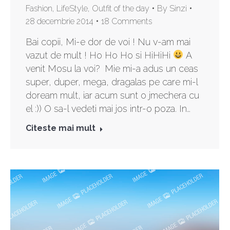
Fashion
,
LifeStyle
,
Outfit of the day
By
Sinzi
28 decembrie 2014
18 Comments
Bai copii, Mi-e dor de voi ! Nu v-am mai
vazut de mult ! Ho Ho Ho si HiHiHi
A
venit Mosu la voi? Mie mi-a adus un ceas
super, duper, mega, dragalas pe care mi-l
doream mult, iar acum sunt o jmechera cu
el :)) O sa-l vedeti mai jos intr-o poza. In…
Citeste mai mult