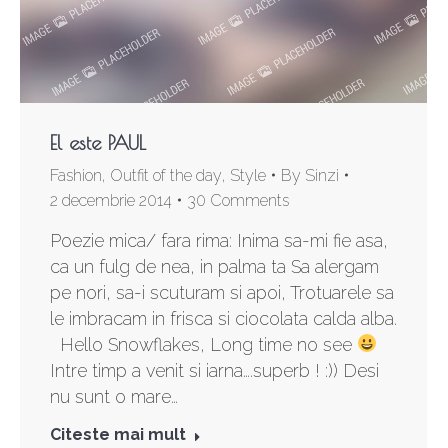
El este PAUL
Fashion
,
Outfit of the day
,
Style
By
Sinzi
2 decembrie 2014
30 Comments
Poezie mica/ fara rima: Inima sa-mi fie asa,
ca un fulg de nea, in palma ta Sa alergam
pe nori, sa-i scuturam si apoi, Trotuarele sa
le imbracam in frisca si ciocolata calda alba.
Hello Snowflakes, Long time no see
Intre timp a venit si iarna….superb ! :)) Desi
nu sunt o mare…
Citeste mai mult