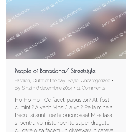
People of Barcelona/ Streetstyle
Fashion
,
Outfit of the day
,
Style
,
Uncategorized
By
Sinzi
6 decembrie 2014
11 Comments
Ho Ho Ho ! Ce faceti papusilor? Ati fost
cuminti? A venit Mosu’ la voi? Pe la mine a
trecut si sunt foarte bucuroasa! Mi-a lasat
si pentru voi niste rochite super dragute,
cu care o sa facem un giveaway in cateva