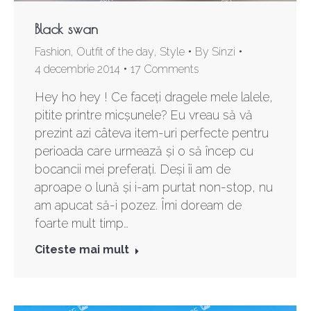
Black swan
Fashion
,
Outfit of the day
,
Style
By
Sinzi
4 decembrie 2014
17 Comments
Hey ho hey ! Ce faceți dragele mele lalele,
pitite printre micșunele? Eu vreau să vă
prezint azi câteva item-uri perfecte pentru
perioada care urmează și o să încep cu
bocancii mei preferați. Deși îi am de
aproape o lună și i-am purtat non-stop, nu
am apucat să-i pozez. Îmi doream de
foarte mult timp…
Citeste mai mult