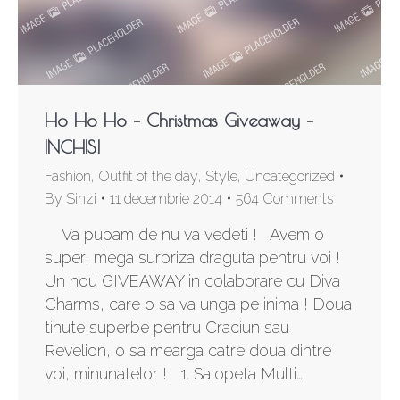
Ho Ho Ho – Christmas Giveaway –
INCHIS!
Fashion
,
Outfit of the day
,
Style
,
Uncategorized
By
Sinzi
11 decembrie 2014
564 Comments
Va pupam de nu va vedeti ! Avem o
super, mega surpriza draguta pentru voi !
Un nou GIVEAWAY in colaborare cu Diva
Charms, care o sa va unga pe inima ! Doua
tinute superbe pentru Craciun sau
Revelion, o sa mearga catre doua dintre
voi, minunatelor ! 1. Salopeta Multi…