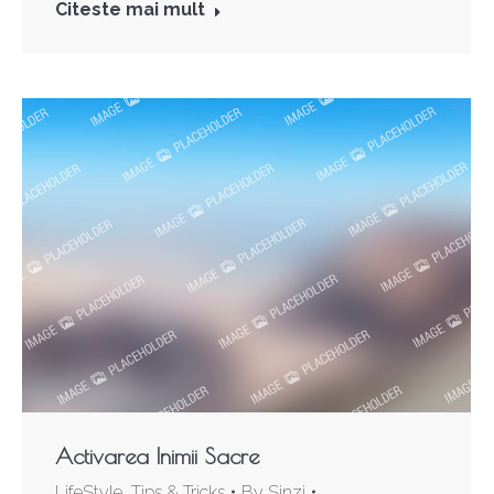
Citeste mai mult
Activarea Inimii Sacre
LifeStyle
,
Tips & Tricks
By
Sinzi